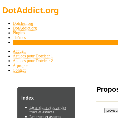
DotAddict.org
Dotclear.org
DotAddict.org
Plugins
Thèmes
Tips
Accueil
Astuces pour Dotclear 1
Astuces pour Dotclear 2
À propos
Contact
Propos
Index
Liste alphabétique des
trucs et astuces
Les trucs et astuces