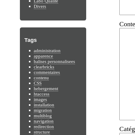
Labo Qualité
Divers
Conte
Tags
administration
apparence
balises personnalisees
clearbricks
commentaires
contenu
CSS
hebergement
htaccess
images
installation
migration
multiblog
navigation
redirection
Catégo
structure