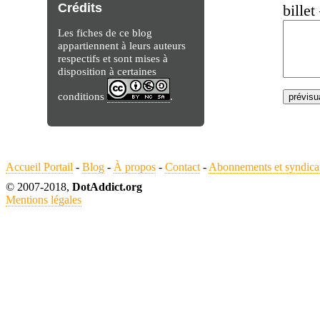
Crédits
billet
Les fiches de ce blog
appartiennent à leurs auteurs
respectifs et sont mises à
disposition à certaines
conditions
.
Accueil Portail
-
Blog
-
À propos
-
Contact
-
Abonnements et syndica
© 2007-2018,
DotAddict.org
Mentions légales