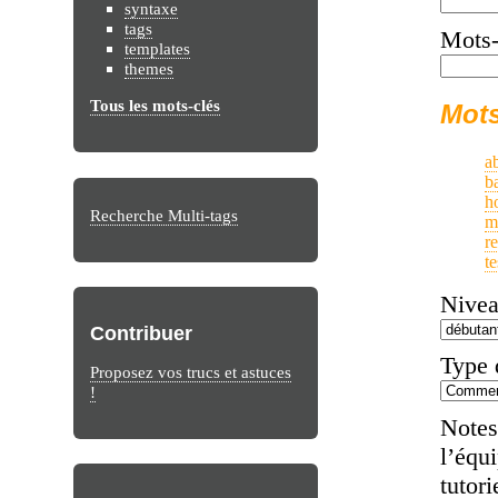
syntaxe
tags
Mots-c
templates
themes
Tous les mots-clés
Mots
a
b
h
Recherche Multi-tags
m
r
te
Nivea
Contribuer
Type 
Proposez vos trucs et astuces
!
Notes
l’équ
tutor