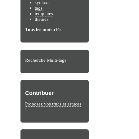
syntaxe
tags
templates
themes
Tous les mots-clés
Recherche Multi-tags
Contribuer
Proposez vos trucs et astuces
!