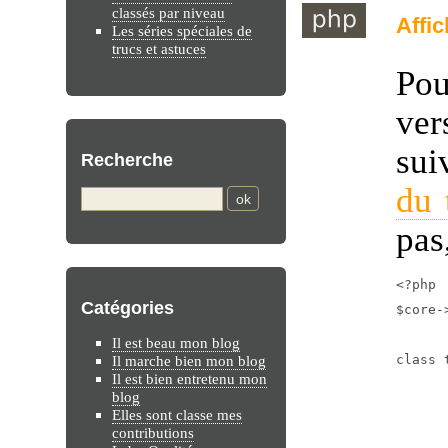
classés par niveau
Affi
Les séries spéciales de
trucs et astuces
Pou
ver
sui
Recherche
du 
pas
<?php

Catégories
$core-
Il est beau mon blog
class 
Il marche bien mon blog
Il est bien entretenu mon
	public static function DCVersion
blog
	{
Elles sont classe mes
contributions
		return '<?php