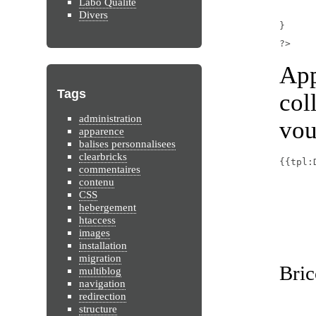
Labo Qualité
	}
Divers
}

?>
App
Tags
col
administration
vou
apparence
balises personnalisees
clearbricks
{{tpl:
commentaires
contenu
CSS
hebergement
htaccess
images
installation
migration
Bric
multiblog
navigation
redirection
structure