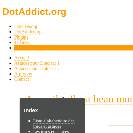
DotAddict.org
Dotclear.org
DotAddict.org
Plugins
Thèmes
Tips
Accueil
Astuces pour Dotclear 1
Astuces pour Dotclear 2
À propos
Contact
Accueil
>
Il est beau mo
DC2
Index
Liste alphabétique des
trucs et astuces
Les trucs et astuces