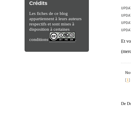
Crédits
UPDA
Les fiches de ce blog
UPDA
appartiennent à leurs auteurs
UPDA
respectifs et sont mises à
disposition à certaines
UPDA
conditions
.
Et vo
(merc
No
[
1
]
De Do