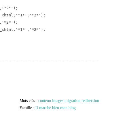
'*2*');

_xhtml,'*1*','*2*');

'*2*');

_xhtml,'*1*','*2*');
Mots clés :
contenu
images
migration
redirection
Famille :
Il marche bien mon blog