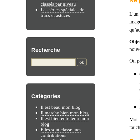
Ne 
classés par niveau
Les séries spéciales de
L'un 
trucs et astuces
imag
qu’au
Objec
nouve
Recherche
On pe
Catégories
Il est beau mon blog
Il marche bien mon blog
Il est bien entretenu mon
Moi ç
blog
touch
Elles sont classe mes
contributions