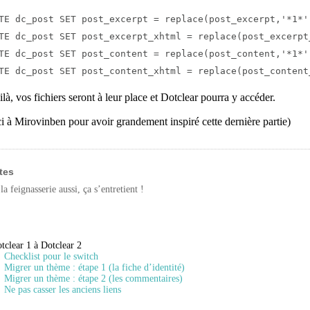
TE dc_post SET post_excerpt = replace(post_excerpt,'*1*',
TE dc_post SET post_excerpt_xhtml = replace(post_excerpt
TE dc_post SET post_content = replace(post_content,'*1*',
TE dc_post SET post_content_xhtml = replace(post_content
ilà, vos fichiers seront à leur place et Dotclear pourra y accéder.
i à Mirovinben pour avoir grandement inspiré cette dernière partie)
tes
 la feignasserie aussi, ça s’entretient !
tclear 1 à Dotclear 2
Checklist pour le switch
Migrer un thème : étape 1 (la fiche d’identité)
Migrer un thème : étape 2 (les commentaires)
Ne pas casser les anciens liens