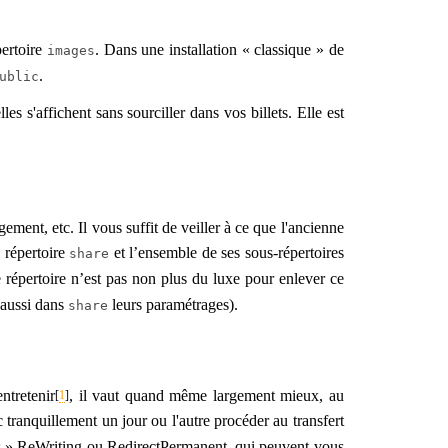
ertoire
. Dans une installation « classique » de
images
.
ublic
s s'affichent sans sourciller dans vos billets. Elle est
gement, etc. Il vous suffit de veiller à ce que l'ancienne
e répertoire
et l’ensemble de ses sous-répertoires
share
épertoire n’est pas non plus du luxe pour enlever ce
 aussi dans
leurs paramétrages).
share
ntretenir
, il vaut quand même largement mieux, au
[
1
]
c tranquillement un jour ou l'autre procéder au transfert
nes » ReWriting ou RedirectPermanent, qui peuvent vous