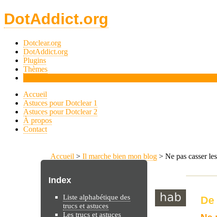
DotAddict.org
Dotclear.org
DotAddict.org
Plugins
Thèmes
Tips
Accueil
Astuces pour Dotclear 1
Astuces pour Dotclear 2
À propos
Contact
Accueil
>
Il marche bien mon blog
> Ne pas casser les
Index
Liste alphabétique des
De 
trucs et astuces
Les trucs et astuces