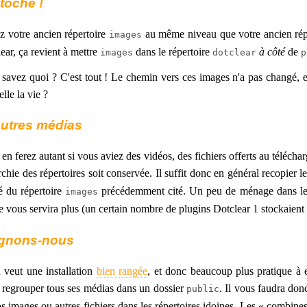
toche !
z votre ancien répertoire
au même niveau que votre ancien rép
images
ear, ça revient à mettre
dans le répertoire
à côté
de
images
dotclear
p
savez quoi ? C'est tout ! Le chemin vers ces images n'a pas changé, elle
elle la vie ?
autres médias
en ferez autant si vous aviez des vidéos, des fichiers offerts au téléchar
rchie des répertoires soit conservée. Il suffit donc en général recopier l
é du répertoire
précédemment cité. Un peu de ménage dans le r
images
e vous servira plus (un certain nombre de plugins Dotclear 1 stockaient
gnons-nous
 veut une installation
bien rangée
, et donc beaucoup plus pratique à e
, regrouper tous ses médias dans un dossier
. Il vous faudra don
public
s images ou autres fichiers dans les répertoires idoines. Les « combi