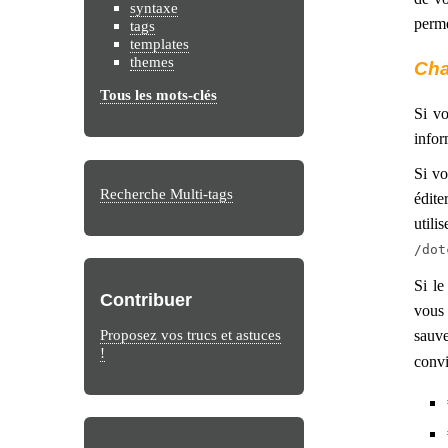
syntaxe
perme
tags
templates
themes
Cha
Tous les mots-clés
Si vo
infor
Si vo
Recherche Multi-tags
édite
utili
/dot
Si le
Contribuer
vous 
Proposez vos trucs et astuces
sauve
!
convi