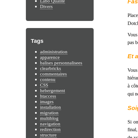
Fas
Labo Qualité
Divers
Place
Dotcl
Vous 
Tags
pas b
administration
Et 
apparence
balises personnalisees
clearbricks
Vous 
commentaires
hiéra
contenu
CSS
à côt
hebergement
qui n
htaccess
images
installation
Soi
migration
multiblog
Si on
navigation
redirection
final
structure
de vo