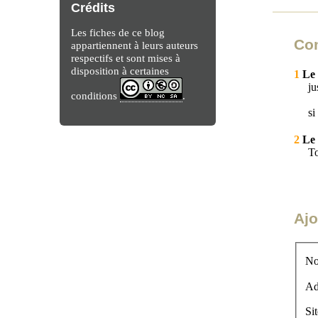
Crédits
Les fiches de ce blog
Co
appartiennent à leurs auteurs
respectifs et sont mises à
disposition à certaines
1
Le 
ju
conditions
.
si
2
Le 
To
Ajo
No
Ad