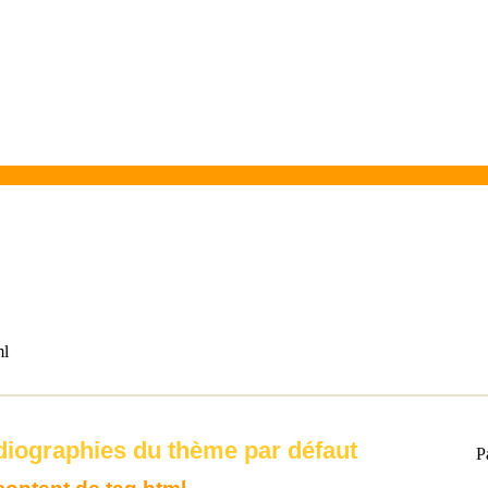
ml
iographies du thème par défaut
P