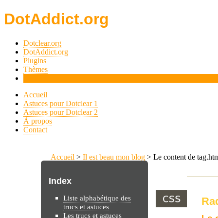
DotAddict.org
Dotclear.org
DotAddict.org
Plugins
Thèmes
Tips
Accueil
Astuces pour Dotclear 1
Astuces pour Dotclear 2
À propos
Contact
Accueil
>
Il est beau mon blog
> Le content de tag.ht
Index
Liste alphabétique des
Rad
trucs et astuces
Les trucs et astuces