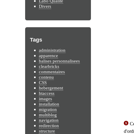
Labo Qualité
Divers
Tags
administration
apparence
balises personnalisees
clearbricks
commentaires
contenu
CSS
hebergement
htaccess
images
installation
migration
multiblog
navigation
Ce 
redirection
structure
d'ord