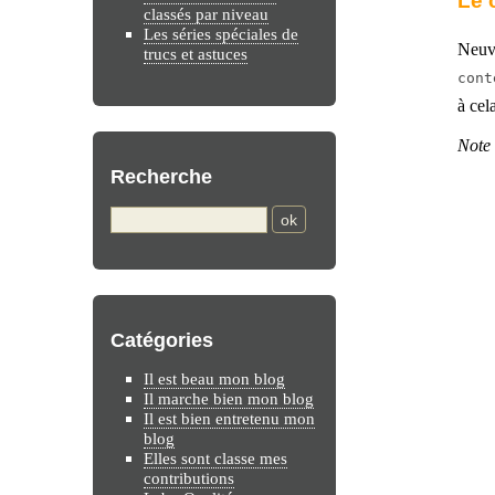
Le 
classés par niveau
Les séries spéciales de
Neuvi
trucs et astuces
cont
à cel
Note 
Recherche
Catégories
Il est beau mon blog
Il marche bien mon blog
Il est bien entretenu mon
blog
Elles sont classe mes
contributions