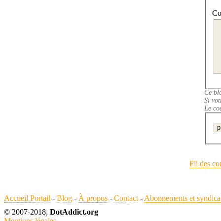
Co
Ce bl
Si vot
Le co
Fil des co
Accueil Portail
-
Blog
-
À propos
-
Contact
-
Abonnements et syndica
© 2007-2018,
DotAddict.org
Mentions légales