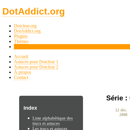
DotAddict.org
Dotclear.org
DotAddict.org
Plugins
Thèmes
Tips
Accueil
Astuces pour Dotclear 1
Astuces pour Dotclear 2
À propos
Contact
Série :
Index
12 déc.
2008
Liste alphabétique des
trucs et astuces
Les trucs et astuces