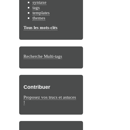
syntaxe
tags
templates
themes
Tous les mots-clés
Recherche Multi-tags
Contribuer
Proposez vos trucs et astuces
!