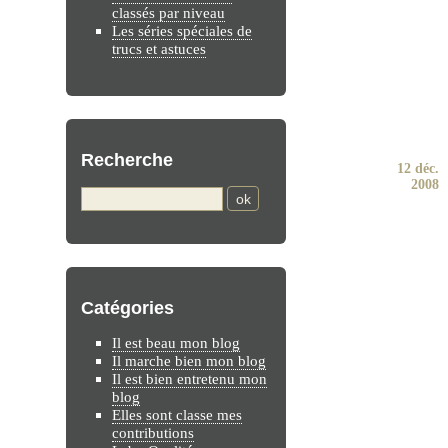
classés par niveau
Les séries spéciales de
trucs et astuces
Recherche
12 déc.
2008
Catégories
Il est beau mon blog
Il marche bien mon blog
Il est bien entretenu mon
blog
Elles sont classe mes
contributions