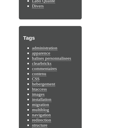
Labo Qualité
Divers
Tags
administration
apparence
balises personnalisees
clearbricks
commentaires
contenu
CSS
hebergement
htaccess
images
installation
migration
multiblog
navigation
redirection
structure