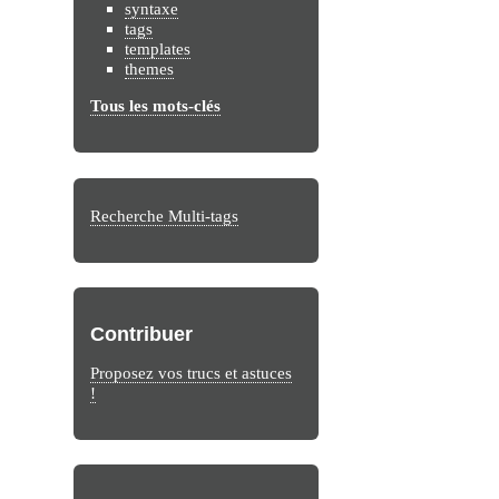
syntaxe
tags
templates
themes
Tous les mots-clés
Recherche Multi-tags
Contribuer
Proposez vos trucs et astuces
!