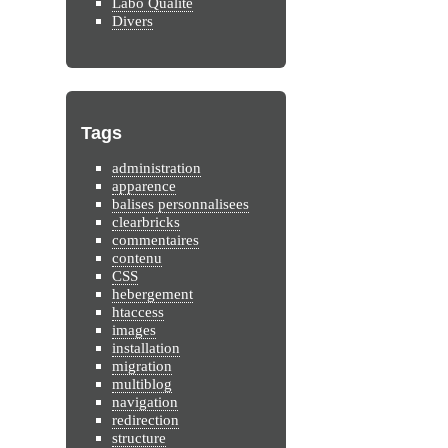
Labo Qualité
Divers
Tags
administration
apparence
balises personnalisees
clearbricks
commentaires
contenu
CSS
hebergement
htaccess
images
installation
migration
multiblog
navigation
redirection
structure