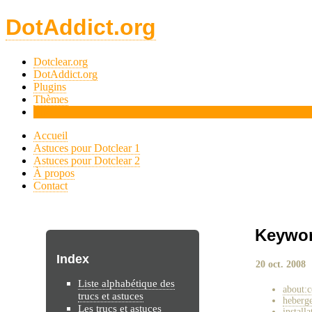
DotAddict.org
Dotclear.org
DotAddict.org
Plugins
Thèmes
Tips
Accueil
Astuces pour Dotclear 1
Astuces pour Dotclear 2
À propos
Contact
Keywor
Index
20 oct. 2008
Liste alphabétique des
about:c
trucs et astuces
heberg
Les trucs et astuces
installa