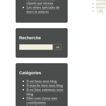
classés par niveau
multib
Les séries spéciales de
themes
URL
trucs et astuces
Recherche
Catégories
Il est beau mon blog
Il marche bien mon blog
Il est bien entretenu mon
blog
Elles sont classe mes
contributions