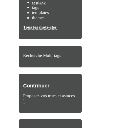
syntaxe
tags
templates
themes
Tous les mots-clés
Recherche Multi-tags
Contribuer
Proposez vos trucs et astuces
!