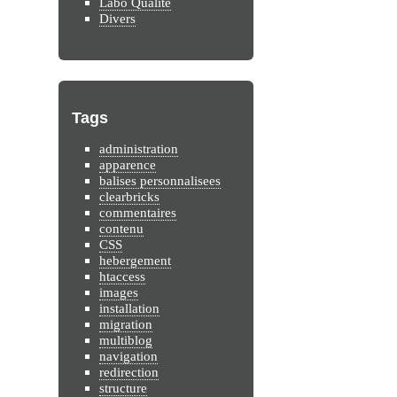
Labo Qualité
Divers
Tags
administration
apparence
balises personnalisees
clearbricks
commentaires
contenu
CSS
hebergement
htaccess
images
installation
migration
multiblog
navigation
redirection
structure