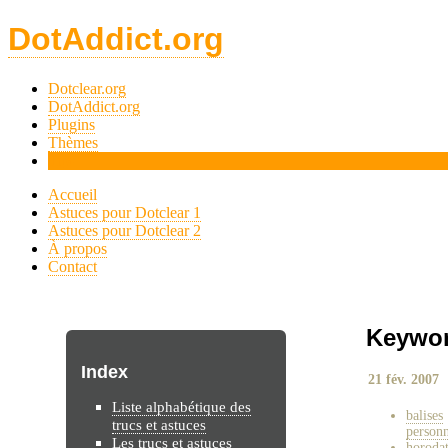
DotAddict.org
Dotclear.org
DotAddict.org
Plugins
Thèmes
Tips
Accueil
Astuces pour Dotclear 1
Astuces pour Dotclear 2
À propos
Contact
Keywor
Index
21 fév. 2007
Liste alphabétique des
balises
trucs et astuces
personn
Les trucs et astuces
horoda