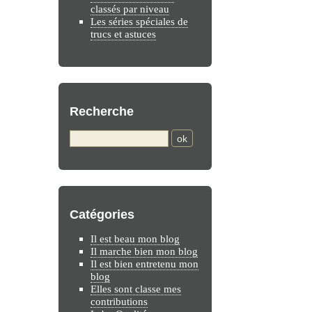
classés par niveau
Les séries spéciales de
trucs et astuces
Recherche
Catégories
Il est beau mon blog
Il marche bien mon blog
Il est bien entretenu mon
blog
Elles sont classe mes
contributions