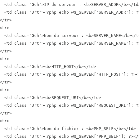
  <td class="Gch">IP du serveur : <b>SERVER_ADDR</b></td>
  <td class="Drt"><?php echo @$_SERVER['SERVER_ADDR']; ?>
</tr>

<tr>

  <td class="Gch">Nom du serveur : <b>SERVER_NAME</b></td
  <td class="Drt"><?php echo @$_SERVER['SERVER_NAME']; ?>
</tr>

<tr>

  <td class="Gch"><b>HTTP_HOST</b></td>

  <td class="Drt"><?php echo @$_SERVER['HTTP_HOST']; ?></
</tr>

<tr>

  <td class="Gch"><b>REQUEST_URI</b></td>

  <td class="Drt"><?php echo @$_SERVER['REQUEST_URI']; ?>
</tr>

<tr>

  <td class="Gch">Nom du fichier : <b>PHP_SELF</b></td>

  <td class="Drt"><?php echo @$_SERVER['PHP_SELF']; ?></t