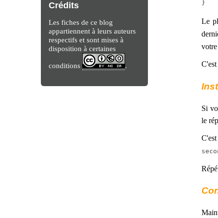
Crédits
Le pl
Les fiches de ce blog
appartiennent à leurs auteurs
derni
respectifs et sont mises à
votre
disposition à certaines
C'est
conditions
.
Ins
Si vo
le ré
C'est
seco
Répét
Con
Maint