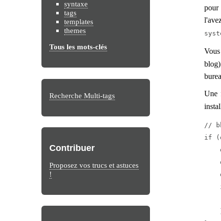
syntaxe
pour 
tags
l'av
templates
themes
syst
Tous les mots-clés
Vous
blog)
burea
Une f
Recherche Multi-tags
insta
// b
if (
Contribuer
    
    
Proposez vos trucs et astuces
!
    
    
    
    }