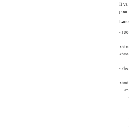
Il va
pour 
Lance
<!DO
<htm
<hea
    
</he
<bod
  <t
    
    
    
    
    