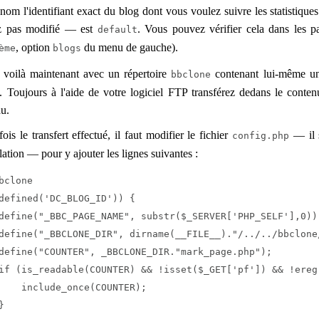
nom l'identifiant exact du blog dont vous voulez suivre les statistiqu
ez pas modifié — est
. Vous pouvez vérifier cela dans les p
default
, option
du menu de gauche).
ème
blogs
 voilà maintenant avec un répertoire
contenant lui-même un
bbclone
. Toujours à l'aide de votre logiciel FTP transférez dedans le cont
u.
ois le transfert effectué, il faut modifier le fichier
— il s
config.php
llation — pour y ajouter les lignes suivantes :
bclone

defined('DC_BLOG_ID')) {

define("_BBC_PAGE_NAME", substr($_SERVER['PHP_SELF'],0));
define("_BBCLONE_DIR", dirname(__FILE__)."/../../bbclone
define("COUNTER", _BBCLONE_DIR."mark_page.php");

if (is_readable(COUNTER) && !isset($_GET['pf']) && !ereg
    include_once(COUNTER);


