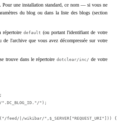
es. Pour une installation standard, ce nom — si vous ne
aramètres du blog ou dans la liste des blogs (section
 répertoire
(ou portant l'identifiant de votre
default
enu de l'archive que vous avez décompressée sur votre
e trouve dans le répertoire
de votre
dotclear/inc/


/".DC_BLOG_ID."/");

("/feed/|/wikibar/",$_SERVER["REQUEST_URI"])) {
