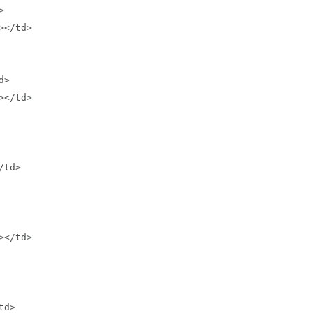


</td>

>

</td>

td>

</td>

d>
