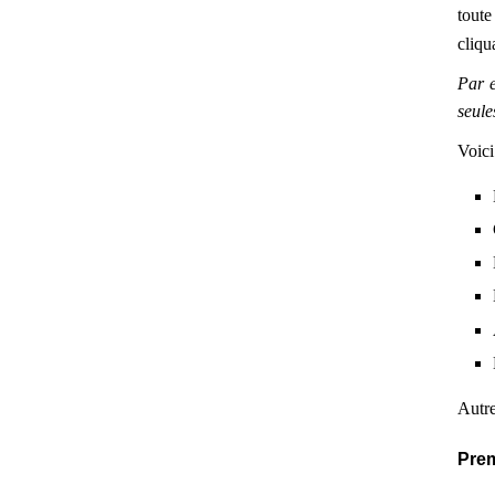
toute
cliqu
Par e
seule
Voici
Autre
Prem