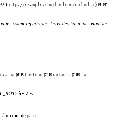
es (
) et en
http://example.com/bbclone/default/
tres soient répertoriés, les visites humaines étant les
puis
puis
puis
racine
bbclone
default
conf
E_BOTS
à « 2 ».
ce à un mot de passe.