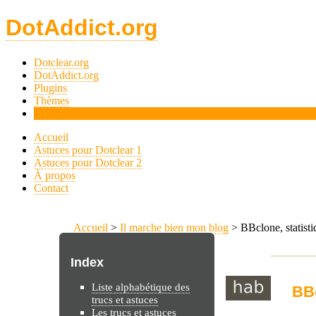
DotAddict.org
Dotclear.org
DotAddict.org
Plugins
Thèmes
Tips
Accueil
Astuces pour Dotclear 1
Astuces pour Dotclear 2
À propos
Contact
Accueil
>
Il marche bien mon blog
> BBclone, statisti
Index
Liste alphabétique des
BBc
trucs et astuces
Les trucs et astuces