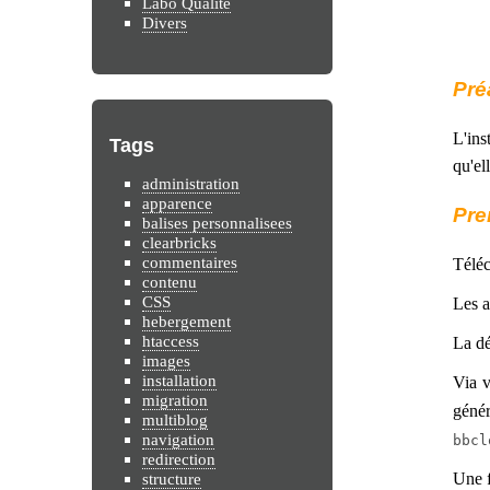
Labo Qualité
Divers
Pré
L'ins
Tags
qu'el
administration
apparence
Pre
balises personnalisees
clearbricks
commentaires
Télé
contenu
CSS
Les a
hebergement
htaccess
La dé
images
installation
Via v
migration
génér
multiblog
navigation
bbcl
redirection
structure
Une f