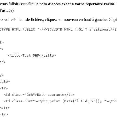
 vous falloir connaître
le nom d’accès exact à votre répertoire racine
.
l’astuce).
z votre éditeur de fichiers, cliquez sur nouveau en haut à gauche. Copi
CTYPE HTML PUBLIC "-//W3C//DTD HTML 4.01 Transitional//E
l>

d>

    <title>Test PHP</title>

ad>

y>

able>

<tr>

  <td class="Gch">Date courante</td>

  <td class="Drt"><?php print (Date("l F d, Y")); ?></td>
</tr>

<tr>
