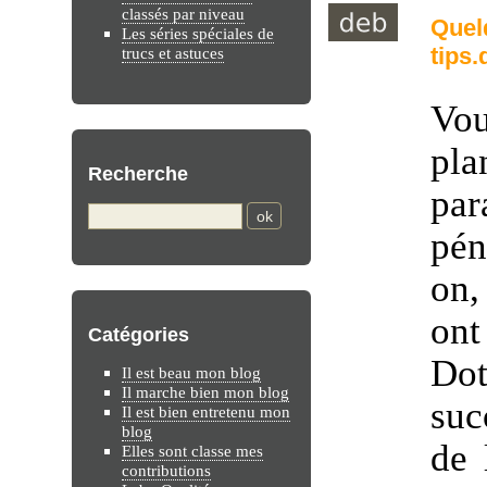
classés par niveau
Quel
Les séries spéciales de
tips.
trucs et astuces
Vo
pla
Recherche
pa
pén
on,
ont
Catégories
Dot
Il est beau mon blog
Il marche bien mon blog
suc
Il est bien entretenu mon
blog
de 
Elles sont classe mes
contributions