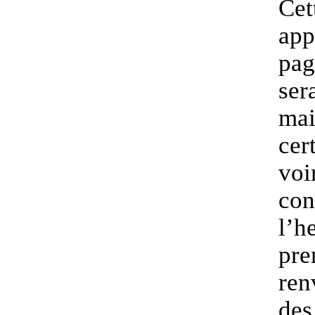
Cet
app
pag
ser
mai
cer
voi
con
l’h
pre
ren
des