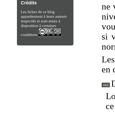
Crédits
ne 
Les fiches de ce blog
niv
appartiennent à leurs auteurs
respectifs et sont mises à
vou
disposition à certaines
si 
conditions
.
nor
Les
en 
Lo
c