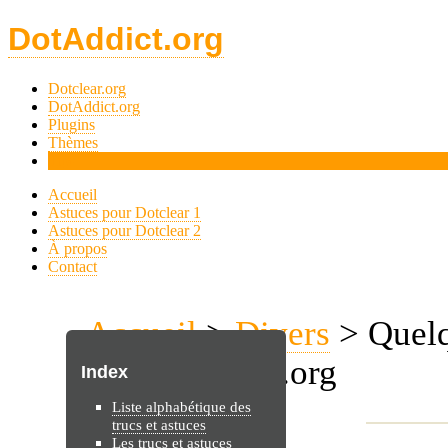
DotAddict.org
Dotclear.org
DotAddict.org
Plugins
Thèmes
Tips
Accueil
Astuces pour Dotclear 1
Astuces pour Dotclear 2
À propos
Contact
Accueil
>
Divers
> Quelq
tips.dotaddict.org
Index
Liste alphabétique des
trucs et astuces
Les trucs et astuces