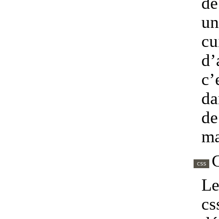
de
un
c
d’
c’
da
d
ma
Le
cs