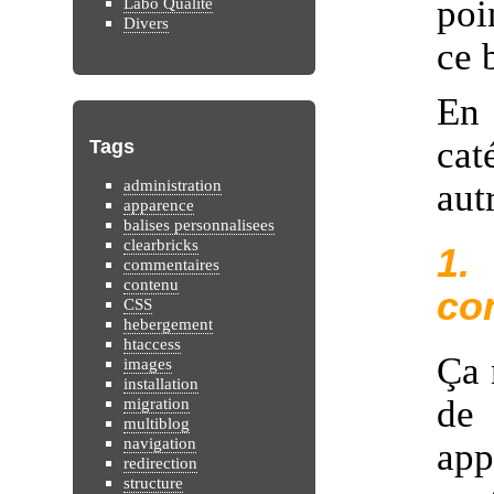
poi
Labo Qualité
Divers
ce 
En 
cat
Tags
administration
aut
apparence
balises personnalisees
clearbricks
1
commentaires
contenu
co
CSS
hebergement
htaccess
Ça 
images
installation
de 
migration
multiblog
navigation
app
redirection
structure