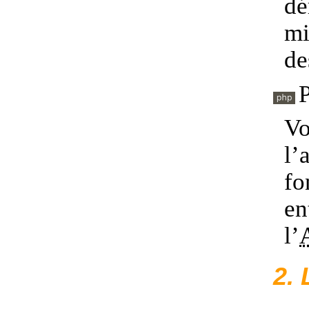
dé
mi
de
P
Vo
l’
fo
en
l’
2. 