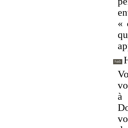
pe
en
« 
qu
ap
Vo
vo
à
D
vo