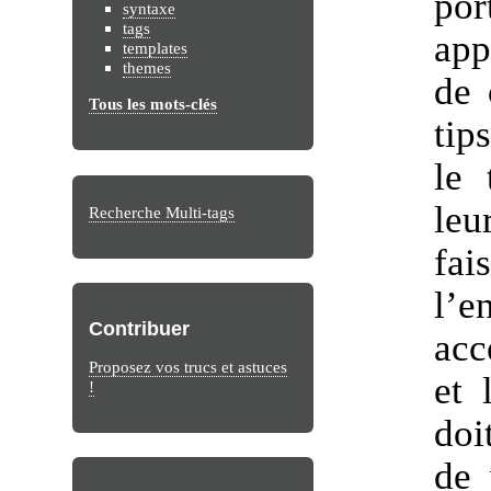
por
syntaxe
tags
app
templates
themes
de 
Tous les mots-clés
tip
le 
leu
Recherche Multi-tags
fa
l’
Contribuer
acc
Proposez vos trucs et astuces
et 
!
doi
de 