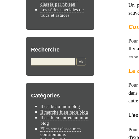
classés par niveau
Un p
Les séries spéciales de
sauve
trucs et astuces
Com
Pour 
Il y
Recherche
expo
Le 
Pour 
dans 
Catégories
autre
Il est beau mon blog
Il marche bien mon blog
L'ex
Il est bien entretenu mon
blog
Elles sont classe mes
Pour 
contributions
d'exp