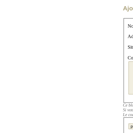
Ajo
No
Ad
Co
Ce bl
Si vot
Le co