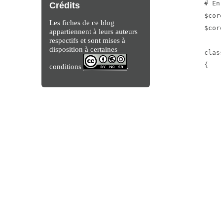
# En
Crédits
$cor
Les fiches de ce blog
$cor
appartiennent à leurs auteurs
respectifs et sont mises à
disposition à certaines
clas
{

conditions
.
	# Full expo
	public static function e
	
		$exp->
	
	# Single blog e
	public static function exportS
	
		$exp
		
			'FR