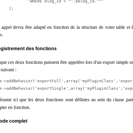
blog_id = "'.$blog_id.'"'

;

 appel devra être adapté en fonction de la structure de votre table et ê
n.
gistrement des fonctions
que ces deux fonctions puissent être appelées lors d'un export simple ou
 suivant :
e->addBehavior('exportFull',array('myPluginClass','export
e->addBehavior('exportSingle',array('myPluginClass','exp
ésume ici que les deux fonctions sont définies au sein du classe p
pter en fonction.
code complet