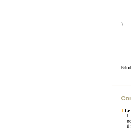
			'WH
	
	
}
Brico
Co
1
Le 
Il
ne
il