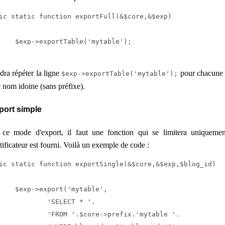
ic static function exportFull(&$core,&$exp)

le('mytable');

udra répéter la ligne
pour chacune d
$exp->exportTable('mytable');
e nom idoine (sans préfixe).
port simple
 ce mode d'export, il faut une fonction qui se limitera uniqueme
ntificateur est fourni. Voilà un exemple de code :
ic static function exportSingle(&$core,&$exp,$blog_id)

('mytable',

SELECT * '.

.$core->prefix.'mytable '.
