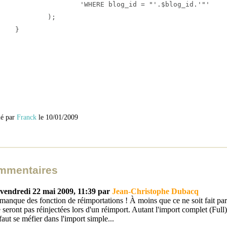
ERE blog_id = "'.$blog_id.'"'

	);

}

lé par
Franck
le 10/01/2009
mmentaires
vendredi 22 mai 2009, 11:39 par
Jean-Christophe Dubacq
 manque des fonction de réimportations ! À moins que ce ne soit fait par 
 seront pas réinjectées lors d'un réimport. Autant l'import complet (Full) 
 faut se méfier dans l'import simple...