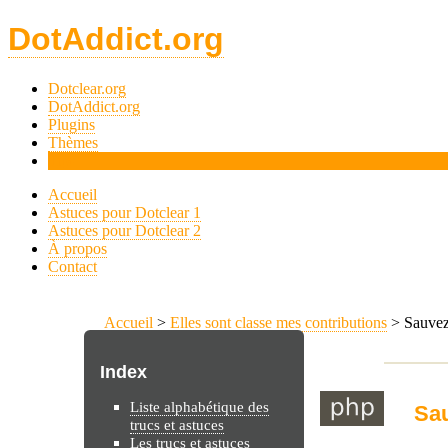
DotAddict.org
Dotclear.org
DotAddict.org
Plugins
Thèmes
Tips
Accueil
Astuces pour Dotclear 1
Astuces pour Dotclear 2
À propos
Contact
Accueil
>
Elles sont classe mes contributions
> Sauvez,
Index
Liste alphabétique des
Sau
trucs et astuces
Les trucs et astuces