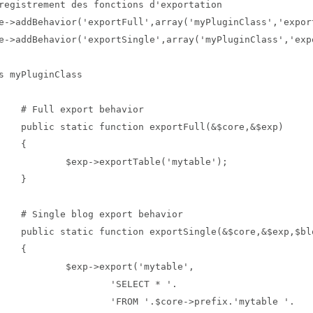
registrement des fonctions d'exportation

e->addBehavior('exportFull',array('myPluginClass','export
e->addBehavior('exportSingle',array('myPluginClass','expo
s myPluginClass

rt behavior

xportFull(&$core,&$exp)

{

exportTable('mytable');

}

xport behavior	

ingle(&$core,&$exp,$blog_id)

{

->export('mytable',

	'SELECT * '.

OM '.$core->prefix.'mytable '.
