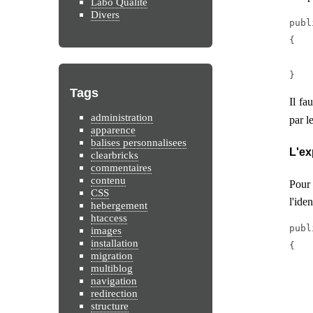
Labo Qualité
Divers
publ
{

	$exp->exportTab
}
Tags
Il fa
administration
par l
apparence
balises personnalisees
L'ex
clearbricks
commentaires
contenu
Pour
CSS
l'ide
hebergement
htaccess
publ
images
installation
{

migration
	$exp->export
multiblog
navigation
		'
redirection
		'FROM '
structure