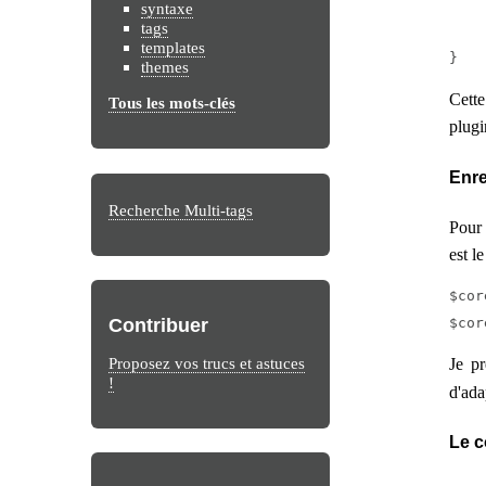
		'WHERE 
syntaxe
tags
	)
templates
}
themes
Cette
Tous les mots-clés
plugi
Enre
Recherche Multi-tags
Pour 
est le
$cor
Contribuer
$cor
Proposez vos trucs et astuces
Je pr
!
d'ada
Le 