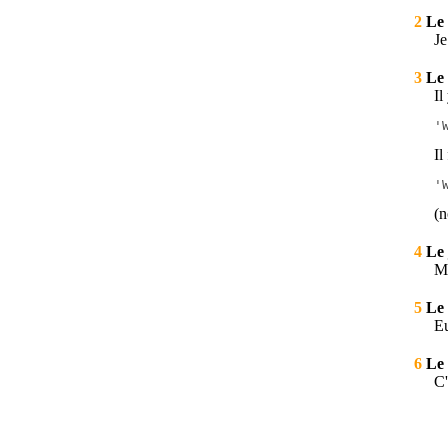
2
Le 
Je
3
Le 
Il
'
Il
'
(n
4
Le 
Me
5
Le 
Eu
6
Le 
C'