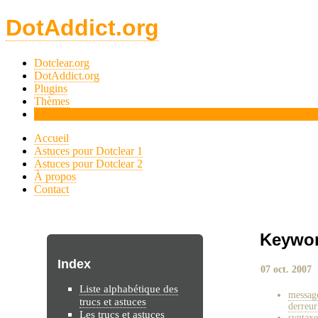
DotAddict.org
Dotclear.org
DotAddict.org
Plugins
Thèmes
Tips
Accueil
Astuces pour Dotclear 1
Astuces pour Dotclear 2
À propos
Contact
Keywo
Index
07 oct. 2007
Liste alphabétique des
messag
trucs et astuces
derreur
Les trucs et astuces
syntax