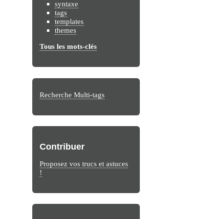
syntaxe
tags
templates
themes
Tous les mots-clés
Recherche Multi-tags
Contribuer
Proposez vos trucs et astuces
!