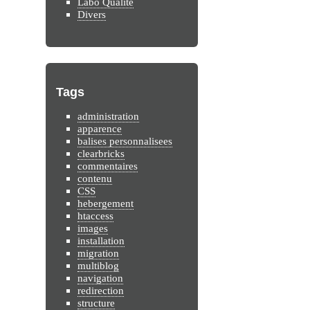
Labo Qualité
Divers
Tags
administration
apparence
balises personnalisees
clearbricks
commentaires
contenu
CSS
hebergement
htaccess
images
installation
migration
multiblog
navigation
redirection
structure