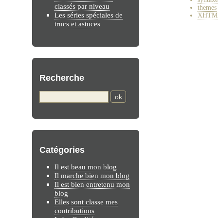
classés par niveau
themes
Les séries spéciales de
XHTM
trucs et astuces
Recherche
Catégories
Il est beau mon blog
Il marche bien mon blog
Il est bien entretenu mon
blog
Elles sont classe mes
contributions